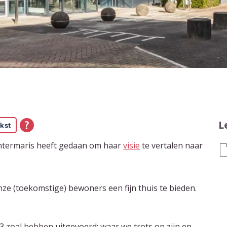
L
kst
Intermaris heeft gedaan om haar
visie
te vertalen naar
e (toekomstige) bewoners een fijn thuis te bieden.
23 zoal hebben uitgevoerd: waar we trots op zijn en