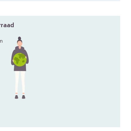
rraad
en