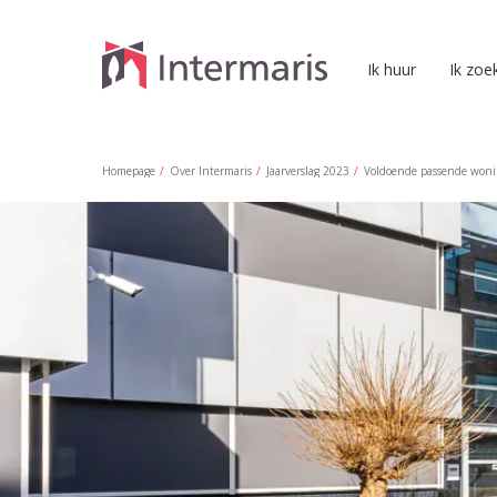
Naar de homepage
Ik huur
Ik zoe
Naar hoofdinhoud
Naar hoofdnavigatiemenu
Naar zoeken
Homepage
Over Intermaris
Jaarverslag 2023
Voldoende passende won