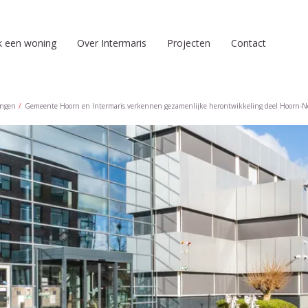
k een woning
Over Intermaris
Projecten
Contact
ingen
Gemeente Hoorn en Intermaris verkennen gezamenlijke herontwikkeling deel Hoorn-N