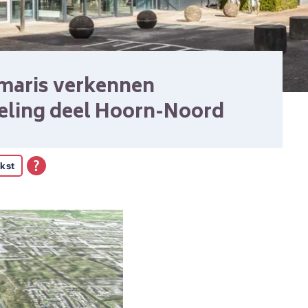
maris verkennen
eling deel Hoorn-Noord
kst