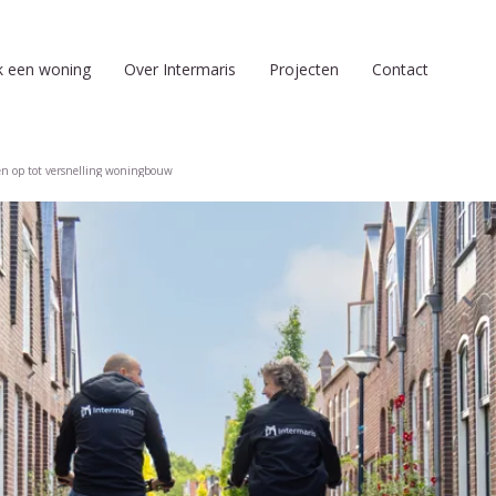
k een woning
Over Intermaris
Projecten
Contact
pen op tot versnelling woningbouw