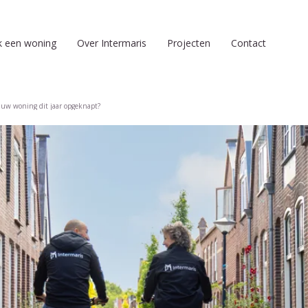
k een woning
Over Intermaris
Projecten
Contact
uw woning dit jaar opgeknapt?