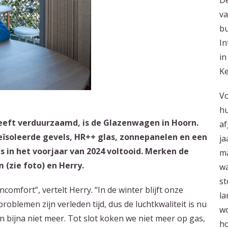
De
va
bu
In
in
Ke
Vo
hu
eft verduurzaamd, is de Glazenwagen in Hoorn.
af
soleerde gevels, HR++ glas, zonnepanelen en een
ja
in het voorjaar van 2024 voltooid. Merken de
ma
 (zie foto) en Herry.
wa
st
omfort”, vertelt Herry. “In de winter blijft onze
la
oblemen zijn verleden tijd, dus de luchtkwaliteit is nu
wo
n bijna niet meer. Tot slot koken we niet meer op gas,
ho