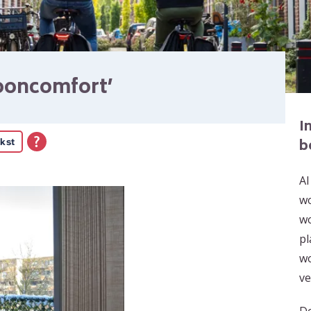
ooncomfort’
I
kst
b
Al
wo
wo
pl
wo
ve