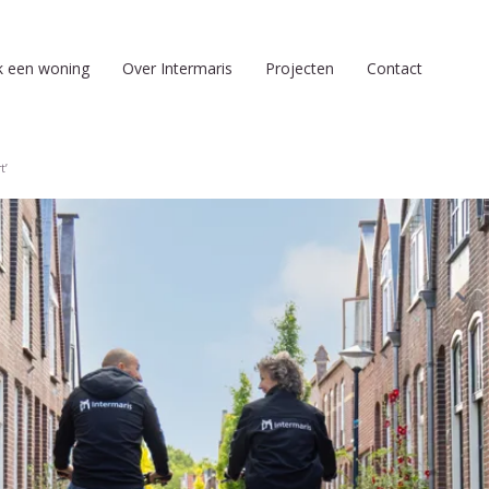
k een woning
Over Intermaris
Projecten
Contact
t’