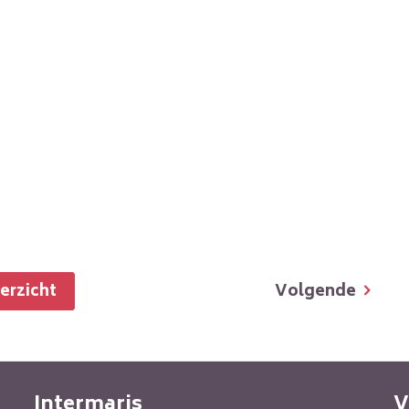
Volgende
verzicht
Intermaris
V