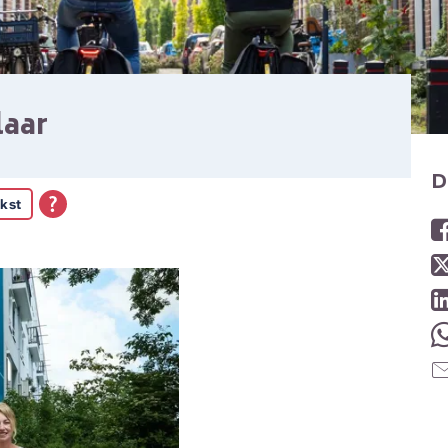
laar
D
kst