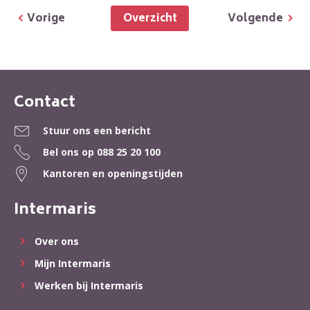
Overzicht
Vorige
Volgende
Contact
Contactinformatie
Stuur ons een bericht
Bel ons op
088 25 20 100
Kantoren en openingstijden
Intermaris
Over ons
Mijn Intermaris
Werken bij Intermaris