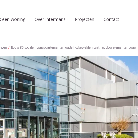
k een woning
Over Intermaris
Projecten
Contact
ingen
Bouw 80 sociale huurappartementen oude hockeyvelden gaat rap door elementenbouw