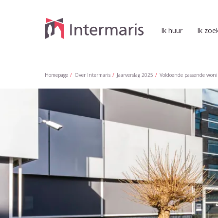
Naar de homepage
Ik huur
Ik zoe
Naar hoofdinhoud
Naar hoofdnavigatiemenu
Naar zoeken
Homepage
Over Intermaris
Jaarverslag 2025
Voldoende passende won