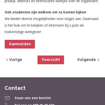
praatje, dillema’s en interessante weetjes over de organisatie.
Ook studenten zijn welkom om te komen kijken
We bieden diverse mogelijkheden voor stages aan. Daarnaast
is het leuk om te bekijken of Intermaris bij u past als
toekomstige werkgever!
Aanmelden
Overzicht
Vorige
Volgende
Contact
Contactinformatie
Stuur ons een bericht