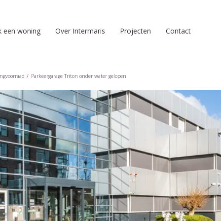
k een woning
Over Intermaris
Projecten
Contact
ngvoorraad
Parkeergarage Triton onder water gelopen