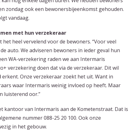
t kan nog enkele dagen duren. We hebben bewoners
ben zondag ook een bewonersbijeenkomst gehouden.
olgt vandaag.
emen met hun verzekeraar
t het heel vervelend voor de bewoners. “Voor veel
t de auto. We adviseren bewoners in ieder geval hun
n een WA-verzekering raden we aan Intermaris
o+ verzekering doen dat via de verzekeraar. Dit wil
 erkent. Onze verzekeraar zoekt het uit. Want in
eraars waar Intermaris weinig invloed op heeft. Maar
 luisterend oor.”
t kantoor van Intermaris aan de Kometenstraat. Dat is
 algemene nummer 088-25 20 100. Ook onze
ezig in het gebouw.