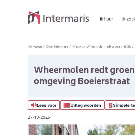
Naar de homepage
Ik huur
Ik zoe
Naar hoofdinhoud
Naar hoofdnavigatiemenu
Naar zoeken
Homepage
Over Intermaris
Nieuws
Wheermolen redt groen met Struik
Wheermolen redt groen 
omgeving Boeierstraat
Lees voor
Uitleg woorden
Simpele te
27-10-2025