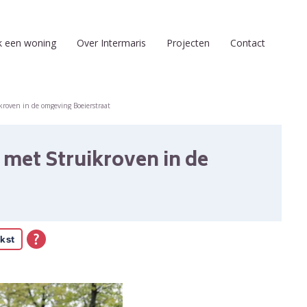
k een woning
Over Intermaris
Projecten
Contact
roven in de omgeving Boeierstraat
met Struikroven in de
kst