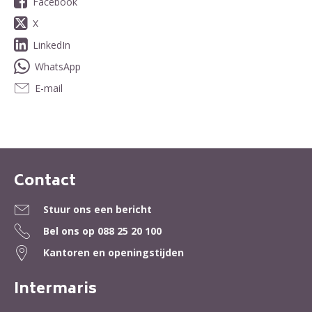
Facebook
X
LinkedIn
WhatsApp
E-mail
Contact
Contactinformatie
Stuur ons een bericht
Bel ons op
088 25 20 100
Kantoren en openingstijden
Intermaris