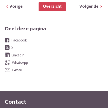
Overzicht
Vorige
Volgende
Deel deze pagina
Facebook
X
LinkedIn
WhatsApp
E-mail
Contact
Contactinformatie