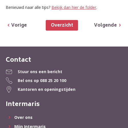
Benieuwd naar alle tips?
Bekijk dan hier de folder
.
Overzicht
Vorige
Volgende
Contact
Contactinformatie
Stuur ons een bericht
Bel ons op
088 25 20 100
Kantoren en openingstijden
Intermaris
Over ons
Mijn Intermaris