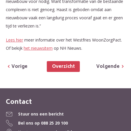
nieuwbouw voor nodig. Want transformatie van de bestaande
complexen is niet genoeg. Haast is geboden omdat aan
nieuwbouw vaak een langdurig proces vooraf gaat en er geen
tijd te verliezen is.”
Lees hier
meer informatie over het Westfries WoonZorgPact.
Of bekijk
het nieuwsitem
op NH Nieuws.
Overzicht
Vorige
Volgende
Contact
Contactinformatie
Stuur ons een bericht
Bel ons op
088 25 20 100