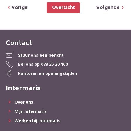
Overzicht
Vorige
Volgende
Contact
Contactinformatie
Stuur ons een bericht
Bel ons op
088 25 20 100
Kantoren en openingstijden
Intermaris
Over ons
Mijn Intermaris
Werken bij Intermaris