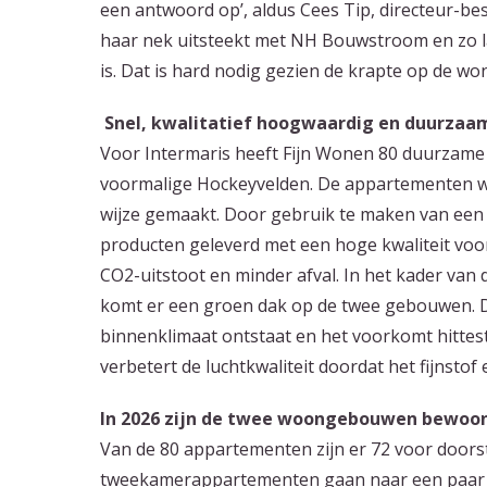
een antwoord op’, aldus Cees Tip, directeur-bes
haar nek uitsteekt met NH Bouwstroom en zo la
is. Dat is hard nodig gezien de krapte op de wo
Snel, kwalitatief hoogwaardig en duurza
Voor Intermaris heeft Fijn Wonen 80 duurzame
voormalige Hockeyvelden. De appartementen wo
wijze gemaakt. Door gebruik te maken van een
producten geleverd met een hoge kwaliteit voor 
CO2-uitstoot en minder afval. In het kader va
komt er een groen dak op de twee gebouwen. Di
binnenklimaat ontstaat en het voorkomt hittes
verbetert de luchtkwaliteit doordat het fijnsto
In 2026 zijn de twee woongebouwen bewoo
Van de 80 appartementen zijn er 72 voor doorst
tweekamerappartementen gaan naar een paar bi