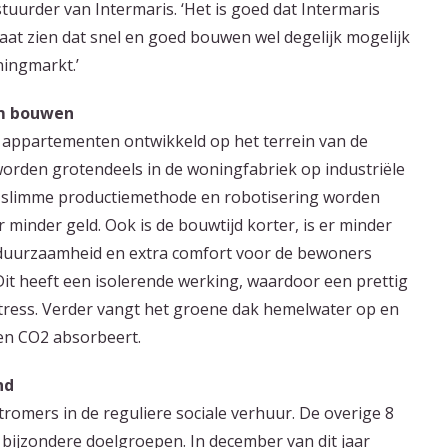
tuurder van Intermaris. ‘Het is goed dat Intermaris
at zien dat snel en goed bouwen wel degelijk mogelijk
ningmarkt.’
am bouwen
 appartementen ontwikkeld op het terrein van de
rden grotendeels in de woningfabriek op industriële
 slimme productiemethode en robotisering worden
minder geld. Ook is de bouwtijd korter, is er minder
n duurzaamheid en extra comfort voor de bewoners
t heeft een isolerende werking, waardoor een prettig
tress. Verder vangt het groene dak hemelwater op en
f en CO2 absorbeert.
nd
romers in de reguliere sociale verhuur. De overige 8
jzondere doelgroepen. In december van dit jaar