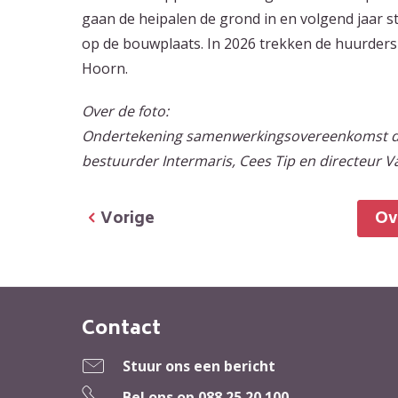
gaan de heipalen de grond in en volgend jaar 
op de bouwplaats. In 2026 trekken de huurder
Hoorn.
Over de foto:
Ondertekening samenwerkingsovereenkomst doo
bestuurder Intermaris, Cees Tip en directeur V
Vorige
O
Contact
Contactinformatie
Stuur ons een bericht
Bel ons op
088 25 20 100