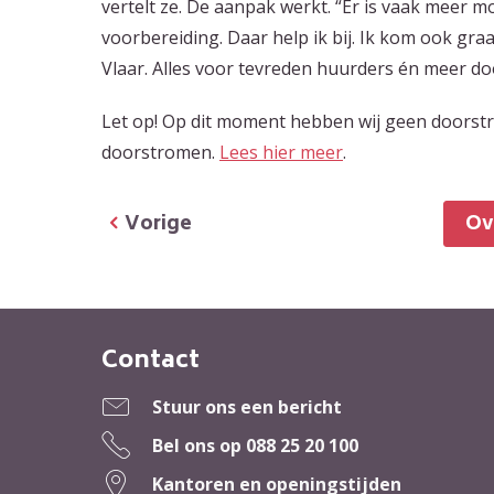
vertelt ze. De aanpak werkt. “Er is vaak meer 
voorbereiding. Daar help ik bij. Ik kom ook gr
Vlaar. Alles voor tevreden huurders én meer d
Let op! Op dit moment hebben wij geen doorstr
doorstromen.
Lees hier meer
.
Vorige
O
Contact
Contactinformatie
Stuur ons een bericht
Bel ons op
088 25 20 100
Kantoren en openingstijden