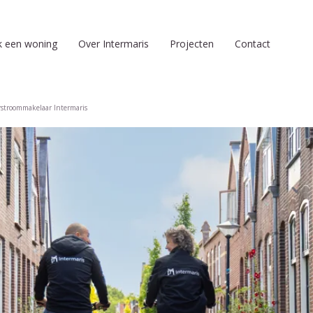
k een woning
Over Intermaris
Projecten
Contact
stroommakelaar Intermaris