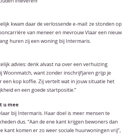
ouden inleveren!”
lijk kwam daar de verlossende e-mail: ze stonden op
ooncarrière van meneer en mevrouw Vlaar een nieuw
lang huren zij een woning bij Intermaris.
elijk advies: denk alvast na over een verhuizing
ij Woonmatch, want zonder inschrijfjaren grijp je
een kop koffie. Zij vertelt wat in jouw situatie het
lijkheid en een goede startpositie.”
t u mee
aar bij Intermaris. Haar doel is meer mensen te
kheden dus. “Aan de ene kant krijgen bewoners dan
re kant komen er zo weer sociale huurwoningen vrij”,