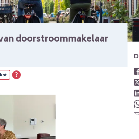
 van doorstroommakelaar
D
kst