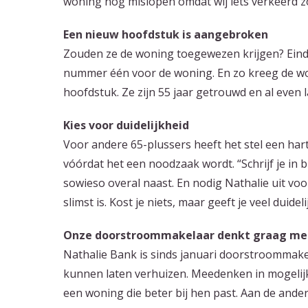
woning nog mislopen omdat wij iets verkeerd z
Een nieuw hoofdstuk is aangebroken
Zouden ze de woning toegewezen krijgen? Einde
nummer één voor de woning. En zo kreeg de w
hoofdstuk. Ze zijn 55 jaar getrouwd en al even 
Kies voor duidelijkheid
Voor andere 65-plussers heeft het stel een hart
vóórdat het een noodzaak wordt. “Schrijf je in b
sowieso overal naast. En nodig Nathalie uit voor 
slimst is. Kost je niets, maar geeft je veel duide
Onze doorstroommakelaar denkt graag me
Nathalie Bank is sinds januari doorstroommakel
kunnen laten verhuizen. Meedenken in mogelij
een woning die beter bij hen past. Aan de ande