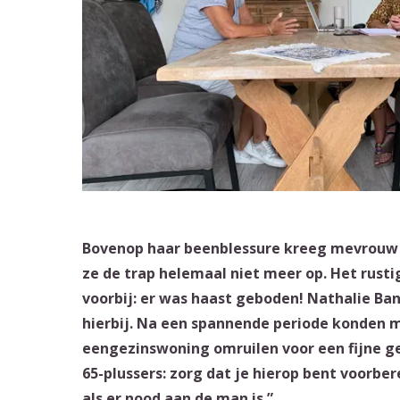
Bovenop haar beenblessure kreeg mevrouw V
ze de trap helemaal niet meer op. Het rust
voorbij: er was haast geboden! Nathalie Ba
hierbij. Na een spannende periode konden 
eengezinswoning omruilen voor een fijne geli
65-plussers: zorg dat je hierop bent voorbe
als er nood aan de man is.”