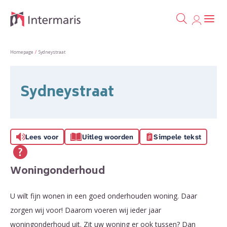
Ga naa
Naar de homepage
Homepage
Sydneystraat
Naar hoofdinhoud
Naar hoofdnavigatiemenu
Naar zoeken
Sydneystraat
Lees voor
Uitleg woorden
Simpele tekst
Woningonderhoud
U wilt fijn wonen in een goed onderhouden woning. Daar
zorgen wij voor! Daarom voeren wij ieder jaar
woningonderhoud uit. Zit uw woning er ook tussen? Dan