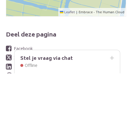
Leaflet
|
Embrace - The Human Cloud
Deel deze pagina
Facebook
Stel je vraag via chat
X
Offline
LinkedIn
WhatsApp
E-mail
Contact
Contactinformatie