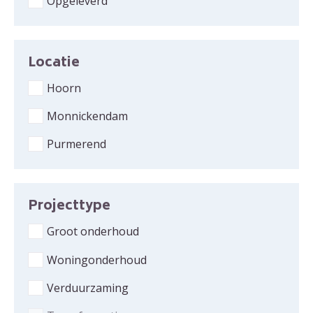
Opgeleverd
Oh ooh!
beer het nog een keer of neem contact met ons op.
Locatie
Hoorn
Monnickendam
Purmerend
Projecttype
Groot onderhoud
Woningonderhoud
Verduurzaming