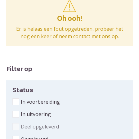
Oh ooh!
Er is helaas een fout opgetreden, probeer het
nog een keer of neem contact met ons op.
Onderhoudsprojecten
Filter op
Status
Oh ooh!
In voorbereiding
beer het nog een keer of neem contact met ons op.
In uitvoering
Deel opgeleverd