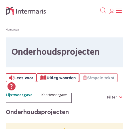
Ga naa
Naar de homepage
Homepage
Naar hoofdinhoud
Naar hoofdnavigatiemenu
Naar zoeken
Onderhoudsprojecten
Lees voor
Uitleg woorden
Simpele tekst
Lijstweergave
Kaartweergave
Filter
Onderhoudsprojecten