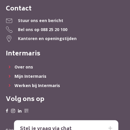
Contact
Contactinformatie
Stuur ons een bericht
Bel ons op
088 25 20 100
Kantoren en openingstijden
Intermaris
Over ons
Mijn Intermaris
Werken bij Intermaris
Volg ons op
Stel je vraag via chat
Privacy
Cookies
© Intermaris 2022