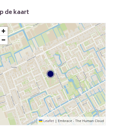
p de kaart
+
−
Leaflet
|
Embrace - The Human Cloud