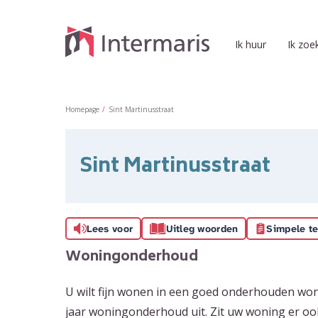
Naar de homepage
Ik huur
Ik zoe
Naar hoofdinhoud
Naar hoofdnavigatiemenu
Naar zoeken
Homepage
Sint Martinusstraat
Sint Martinusstraat
Lees voor
Uitleg woorden
Simpele te
Woningonderhoud
U wilt fijn wonen in een goed onderhouden won
jaar woningonderhoud uit. Zit uw woning er oo