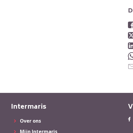
D
Intermaris
V
Over ons
Mijn Intermaris