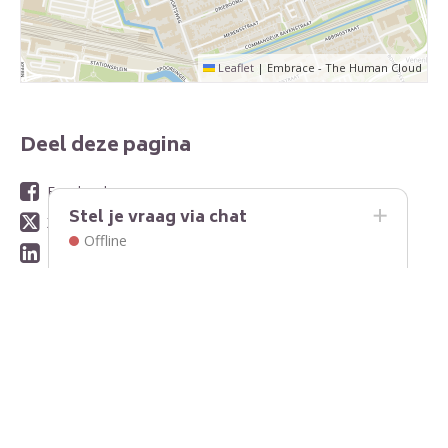
Leaflet
|
Embrace - The Human Cloud
Deel deze pagina
Facebook
Stel je vraag via chat
X
Offline
LinkedIn
WhatsApp
E-mail