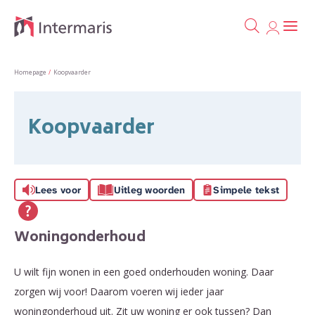
Ga naa
Naar de homepage
Homepage
Koopvaarder
Naar hoofdinhoud
Naar hoofdnavigatiemenu
Naar zoeken
Koopvaarder
Lees voor
Uitleg woorden
Simpele tekst
Woningonderhoud
U wilt fijn wonen in een goed onderhouden woning. Daar
zorgen wij voor! Daarom voeren wij ieder jaar
woningonderhoud uit. Zit uw woning er ook tussen? Dan