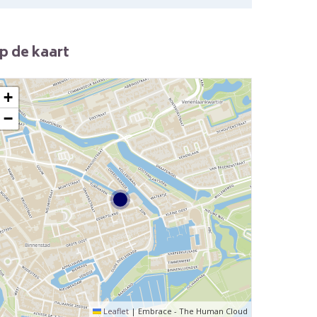
p de kaart
+
−
Leaflet
|
Embrace - The Human Cloud