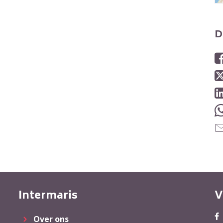
D
Intermaris
V
Over ons