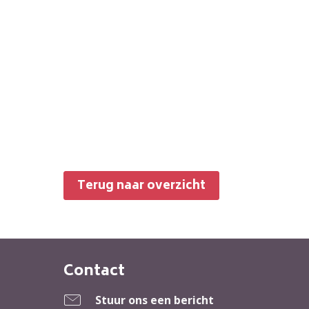
Terug naar overzicht
Contact
Contactinformatie
Stuur ons een bericht