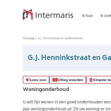
Naar de homepage
Ik huur
Ik zoe
Naar hoofdinhoud
Naar hoofdnavigatiemenu
Naar zoeken
Homepage
G.J. Henninkstraat en Gasfabriekstraat
G.J. Henninkstraat en G
Lees voor
Uitleg woorden
Simpele te
Woningonderhoud
U wilt fijn wonen in een goed onderhouden won
jaar woningonderhoud uit. Zit uw woning er oo