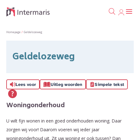
Ga naa
Naar de homepage
Homepage
Geldelozeweg
Naar hoofdinhoud
Naar hoofdnavigatiemenu
Naar zoeken
Geldelozeweg
Lees voor
Uitleg woorden
Simpele tekst
Woningonderhoud
U wilt fijn wonen in een goed onderhouden woning. Daar
zorgen wij voor! Daarom voeren wij ieder jaar
woningonderhoud uit. Zit uw woning er ook tussen? Dan