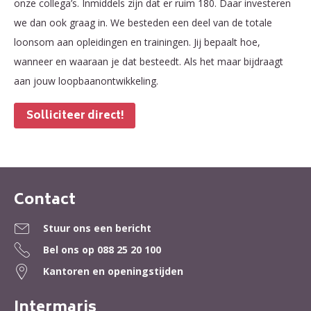
onze collega’s. Inmiddels zijn dat er ruim 180. Daar investeren
we dan ook graag in. We besteden een deel van de totale
loonsom aan opleidingen en trainingen. Jij bepaalt hoe,
wanneer en waaraan je dat besteedt. Als het maar bijdraagt
aan jouw loopbaanontwikkeling.
Solliciteer direct!
Contact
Contactinformatie
Stuur ons een bericht
Bel ons op
088 25 20 100
Kantoren en openingstijden
Intermaris