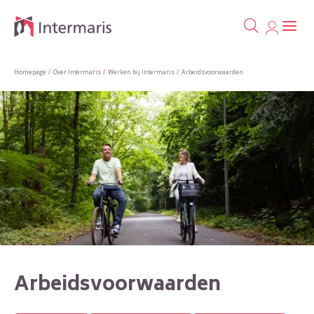
Ga naa
Naar de homepage
Homepage
Over Intermaris
Werken bij Intermaris
Arbeidsvoorwaarden
Naar hoofdinhoud
Naar hoofdnavigatiemenu
Naar zoeken
Arbeidsvoorwaarden