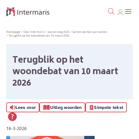
Ga naa
Naar de homepage
Homepage
Over Intermaris
Jaarverslag 2026
Samen werken aan wonen
Terugblik op het woondebat van 10 maart 2026
Naar hoofdinhoud
Naar hoofdnavigatiemenu
Naar zoeken
Terugblik op het
woondebat van 10 maart
2026
Lees voor
Uitleg woorden
Simpele tekst
16-3-2026