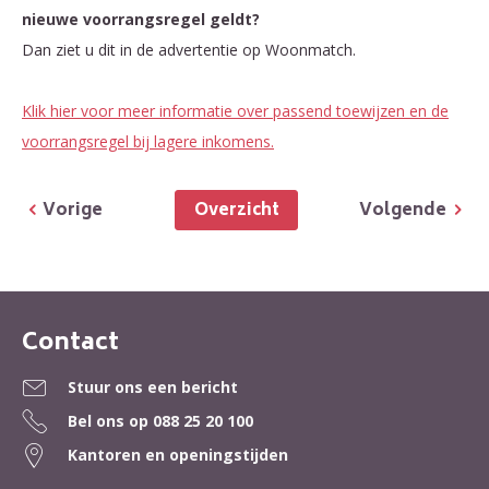
nieuwe voorrangsregel geldt?
Dan ziet u dit in de advertentie op Woonmatch.
Klik hier voor meer informatie over passend toewijzen en de
voorrangsregel bij lagere inkomens.
Overzicht
Vorige
Volgende
Contact
Contactinformatie
Stuur ons een bericht
Bel ons op
088 25 20 100
Kantoren en openingstijden