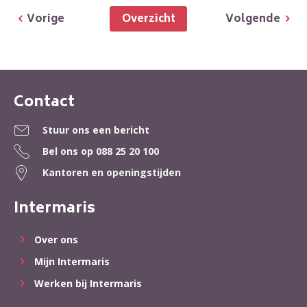
Overzicht
Vorige
Volgende
Contact
Contactinformatie
Stuur ons een bericht
Bel ons op
088 25 20 100
Kantoren en openingstijden
Intermaris
Over ons
Mijn Intermaris
Werken bij Intermaris