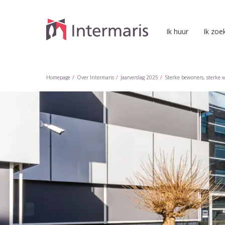
Naar de homepage
Ik huur
Ik zoe
Naar hoofdinhoud
Naar hoofdnavigatiemenu
Naar zoeken
Homepage
Over Intermaris
Jaarverslag 2025
Sterke bewoners, sterke 