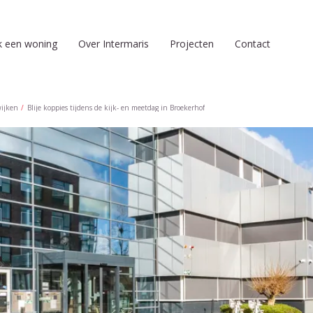
k een woning
Over Intermaris
Projecten
Contact
wijken
Blije koppies tijdens de kijk- en meetdag in Broekerhof