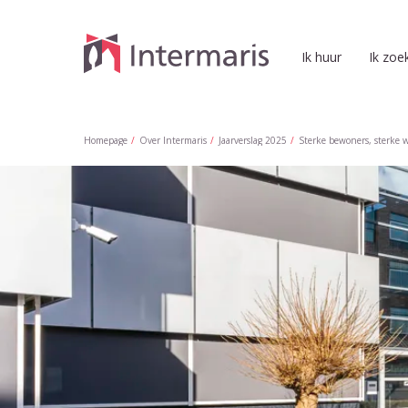
Naar de homepage
Ik huur
Ik zoe
Naar hoofdinhoud
Naar hoofdnavigatiemenu
Naar zoeken
Homepage
Over Intermaris
Jaarverslag 2025
Sterke bewoners, sterke 