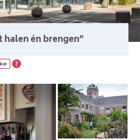
t halen én brengen”
kst