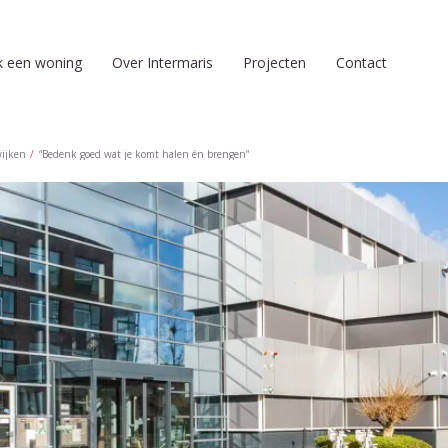
k een woning
Over Intermaris
Projecten
Contact
wijken
“Bedenk goed wat je komt halen én brengen”