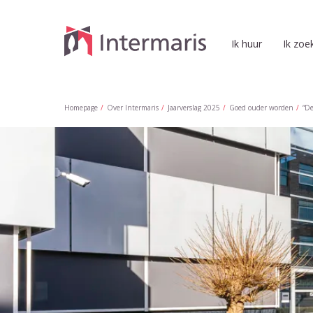
Naar de homepage
Ik huur
Ik zoe
Naar hoofdinhoud
Naar hoofdnavigatiemenu
Naar zoeken
Homepage
Over Intermaris
Jaarverslag 2025
Goed ouder worden
“De