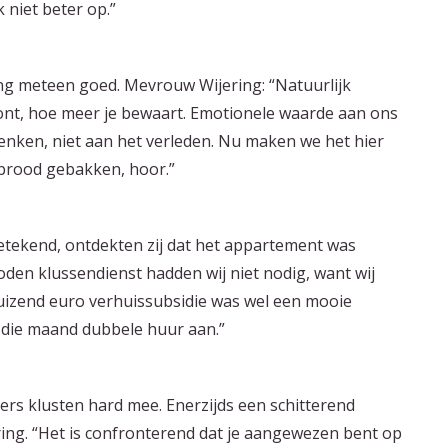
 niet beter op.”
ing meteen goed. Mevrouw Wijering: “Natuurlijk
oont, hoe meer je bewaart. Emotionele waarde aan ons
enken, niet aan het verleden. Nu maken we het hier
t brood gebakken, hoor.”
etekend, ontdekten zij dat het appartement was
oden klussendienst hadden wij niet nodig, want wij
uizend euro verhuissubsidie was wel een mooie
n die maand dubbele huur aan.”
rs klusten hard mee. Enerzijds een schitterend
ing. “Het is confronterend dat je aangewezen bent op