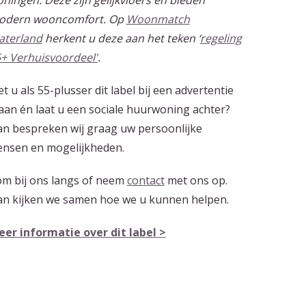
ningen. Deze zijn gelijkvloers en bieden
odern wooncomfort. Op
Woonmatch
aterland
herkent u deze aan het teken ‘
regeling
+ Verhuisvoordeel'
.
et u als 55-plusser dit label bij een advertentie
aan én laat u een sociale huurwoning achter?
n bespreken wij graag uw persoonlijke
nsen en mogelijkheden.
m bij ons langs of neem
contact
met ons op.
n kijken we samen hoe we u kunnen helpen.
er informatie over dit label >