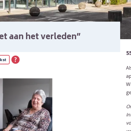
et aan het verleden”
5
kst
Al
ap
Wi
ge
Om
In
vo