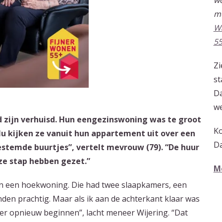
wo
m
W
55
Zi
st
Da
we
zijn verhuisd. Hun eengezinswoning was te groot
Ko
Nu kijken ze vanuit hun appartement uit over een
Da
estemde buurtjes”, vertelt mevrouw (79). “De huur
eze stap hebben gezet.”
Me
n een hoekwoning. Die had twee slaapkamers, een
nden prachtig. Maar als ik aan de achterkant klaar was
er opnieuw beginnen”, lacht meneer Wijering. “Dat