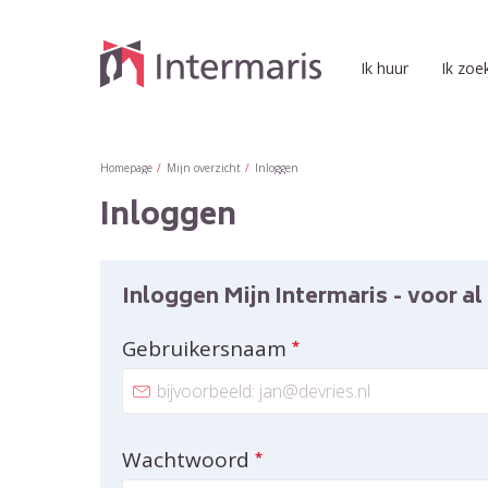
Naar de homepage
Ik huur
Ik zoe
Naar hoofdinhoud
Naar hoofdnavigatiemenu
Naar zoeken
Homepage
Mijn overzicht
Inloggen
Inloggen
Inloggen Mijn Intermaris - voor a
Verplicht veld
Gebruikersnaam
*
Verplicht veld
Wachtwoord
*