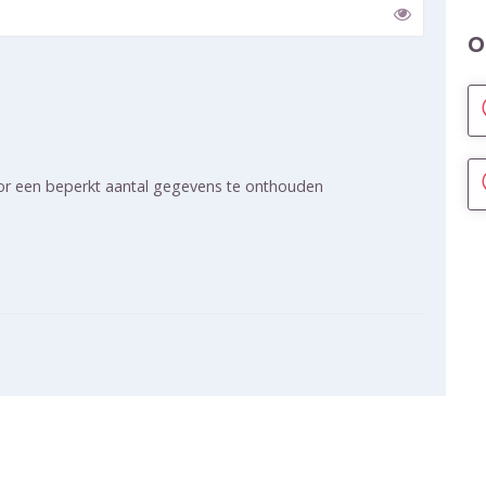
O
Toon
aken
or een beperkt aantal gegevens te onthouden