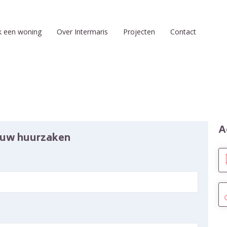
k een woning
Over Intermaris
Projecten
Contact
A
l uw huurzaken