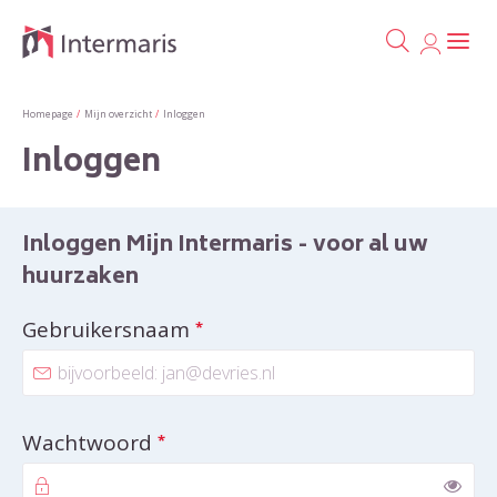
Ga naa
Naar de homepage
Homepage
Mijn overzicht
Inloggen
Inloggen
Naar hoofdinhoud
Naar hoofdnavigatiemenu
Naar zoeken
Inloggen Mijn Intermaris - voor al uw
huurzaken
Verplicht veld
Gebruikersnaam
*
Verplicht veld
Wachtwoord
*