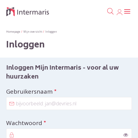
Ga naa
Naar de homepage
Homepage
Mijn overzicht
Inloggen
Inloggen
Naar hoofdinhoud
Naar hoofdnavigatiemenu
Naar zoeken
Inloggen Mijn Intermaris - voor al uw
huurzaken
Verplicht veld
Gebruikersnaam
*
Verplicht veld
Wachtwoord
*