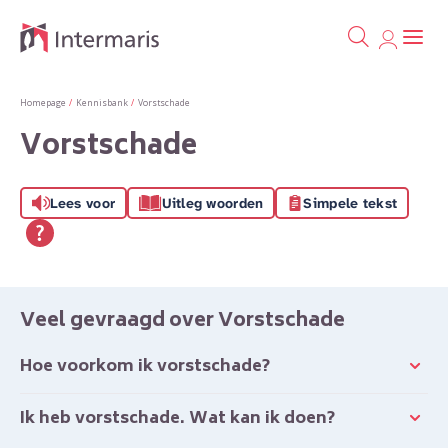
Ga naa
Naar de homepage
Homepage
Kennisbank
Vorstschade
Vorstschade
Naar hoofdinhoud
Naar hoofdnavigatiemenu
Naar zoeken
Lees voor
Uitleg woorden
Simpele tekst
Veel gevraagd over Vorstschade
Hoe voorkom ik vorstschade?
Ik heb vorstschade. Wat kan ik doen?