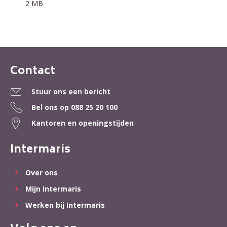
2 MB
Contact
Contactinformatie
Stuur ons een bericht
Bel ons op
088 25 20 100
Kantoren en openingstijden
Intermaris
Over ons
Mijn Intermaris
Werken bij Intermaris