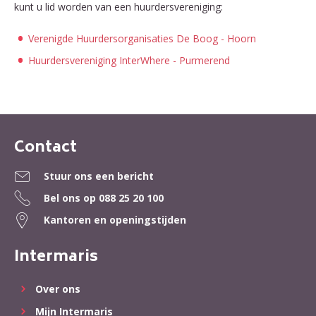
kunt u lid worden van een huurdersvereniging:
Verenigde Huurdersorganisaties De Boog - Hoorn
Huurdersvereniging InterWhere - Purmerend
Contact
Contactinformatie
Stuur ons een bericht
Bel ons op
088 25 20 100
Kantoren en openingstijden
Intermaris
Over ons
Mijn Intermaris