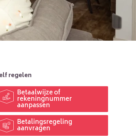
elf regelen
Betaalwijze of

rekeningnummer
aanpassen
Betalingsregeling

aanvragen