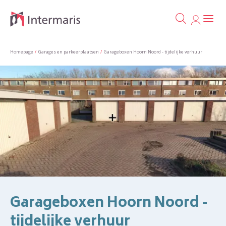
Ga naa
Naar de homepage
Homepage
Garages en parkeerplaatsen
Garageboxen Hoorn Noord - tijdelijke verhuur
Naar hoofdinhoud
Naar hoofdnavigatiemenu
Naar zoeken
Garageboxen Hoorn Noord -
tijdelijke verhuur