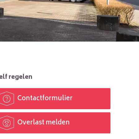
elf regelen
Contactformulier

Overlast melden
