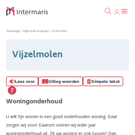
Ga naa
Naar de homepage
Homepage
Afgeronde projecten
Vijzelmolen
Naar hoofdinhoud
Naar hoofdnavigatiemenu
Naar zoeken
Vijzelmolen
Lees voor
Uitleg woorden
Simpele tekst
Woningonderhoud
U wilt fijn wonen in een goed onderhouden woning. Daar
zorgen wij voor! Daarom voeren wij ieder jaar
woningonderhoud uit. Zit uw woning er ook tussen? Dan