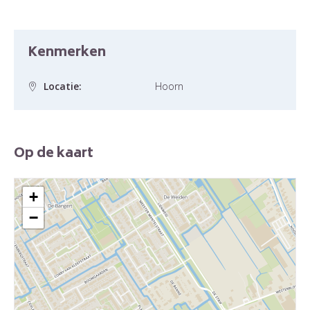
Kenmerken
Locatie:
Hoorn
Op de kaart
+
−