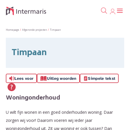
Ga naa
Naar de homepage
Homepage
Afgeronde projecten
Timpaan
Naar hoofdinhoud
Naar hoofdnavigatiemenu
Naar zoeken
Timpaan
Lees voor
Uitleg woorden
Simpele tekst
Woningonderhoud
U wilt fijn wonen in een goed onderhouden woning. Daar
zorgen wij voor! Daarom voeren wij ieder jaar
woningonderhoud uit. Zit uw woning er ook tussen? Dan