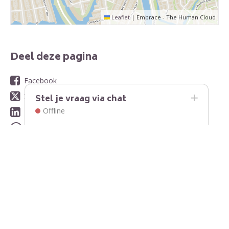
Leaflet
|
Embrace - The Human Cloud
Deel deze pagina
Facebook
X
Stel je vraag via chat
Offline
LinkedIn
WhatsApp
E-mail
Contact
Contactinformatie