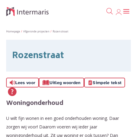
Ga naa
Naar de homepage
Homepage
Afgeronde projecten
Rozenstraat
Naar hoofdinhoud
Naar hoofdnavigatiemenu
Naar zoeken
Rozenstraat
Lees voor
Uitleg woorden
Simpele tekst
Woningonderhoud
U wilt fijn wonen in een goed onderhouden woning. Daar
zorgen wij voor! Daarom voeren wij ieder jaar
woningonderhoud uit. Zit uw woning er ook tussen? Dan