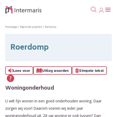
Ga naa
Naar de homepage
Homepage
Afgeronde projecten
Roerdomp
Naar hoofdinhoud
Naar hoofdnavigatiemenu
Naar zoeken
Roerdomp
Lees voor
Uitleg woorden
Simpele tekst
Woningonderhoud
U wilt fijn wonen in een goed onderhouden woning. Daar
zorgen wij voor! Daarom voeren wij ieder jaar
woningonderhoud uit. Zit uw woning er ook tussen? Dan