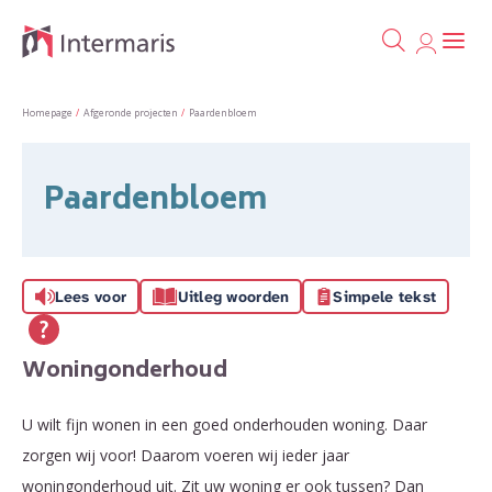
Ga naa
Naar de homepage
Homepage
Afgeronde projecten
Paardenbloem
Naar hoofdinhoud
Naar hoofdnavigatiemenu
Naar zoeken
Paardenbloem
Lees voor
Uitleg woorden
Simpele tekst
Woningonderhoud
U wilt fijn wonen in een goed onderhouden woning. Daar
zorgen wij voor! Daarom voeren wij ieder jaar
woningonderhoud uit. Zit uw woning er ook tussen? Dan