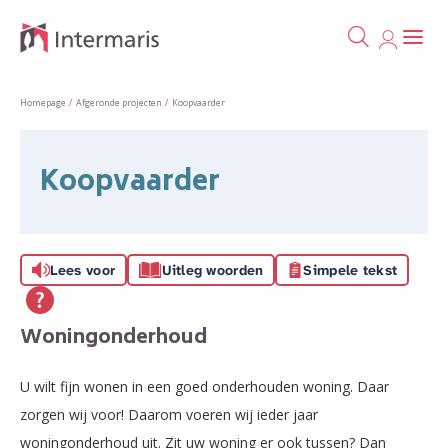
Ga naa
Naar de homepage
Homepage
Afgeronde projecten
Koopvaarder
Naar hoofdinhoud
Naar hoofdnavigatiemenu
Naar zoeken
Koopvaarder
Lees voor
Uitleg woorden
Simpele tekst
Woningonderhoud
U wilt fijn wonen in een goed onderhouden woning. Daar
zorgen wij voor! Daarom voeren wij ieder jaar
woningonderhoud uit. Zit uw woning er ook tussen? Dan