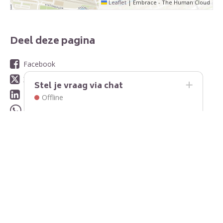
Leaflet
|
Embrace - The Human Cloud
Deel deze pagina
Facebook
X
Stel je vraag via chat
LinkedIn
Offline
WhatsApp
E-mail
Contact
Contactinformatie
Stuur ons een bericht