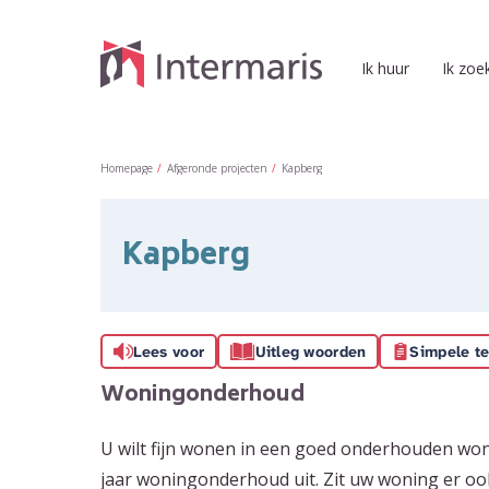
Naar de homepage
Ik huur
Ik zoe
Naar hoofdinhoud
Naar hoofdnavigatiemenu
Naar zoeken
Homepage
Afgeronde projecten
Kapberg
Kapberg
Lees voor
Uitleg woorden
Simpele te
Woningonderhoud
U wilt fijn wonen in een goed onderhouden won
jaar woningonderhoud uit. Zit uw woning er oo