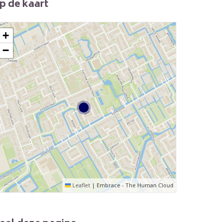
p de kaart
+
−
Leaflet
|
Embrace - The Human Cloud