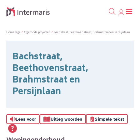
Ga naa
Naar de homepage
Homepage
Afgeronde projecten
Bachstraat, Beethovenstraat, Brahmstraat en Persijnlaan
Naar hoofdinhoud
Naar hoofdnavigatiemenu
Naar zoeken
Bachstraat,
Beethovenstraat,
Brahmstraat en
Persijnlaan
Lees voor
Uitleg woorden
Simpele tekst