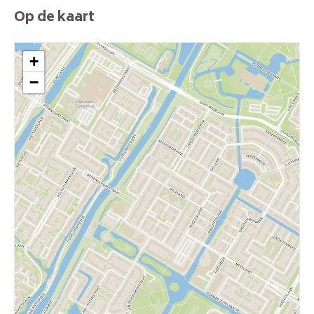
Op de kaart
+
−