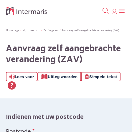
Ga naa
Naar de homepage
Homepage
Mijn overzicht
Zelf regelen
Aanvraag zelf aangebrachte verandering (ZAV)
Naar hoofdinhoud
Naar hoofdnavigatiemenu
Naar zoeken
Aanvraag zelf aangebrachte
verandering (ZAV)
Lees voor
Uitleg woorden
Simpele tekst
Indienen met uw postcode
Verplicht veld
Postcode
*