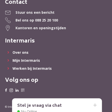
Contact
Contactinformatie
Stuur ons een bericht
Bel ons op
088 25 20 100
Kantoren en openingstijden
Intermaris
Over ons
Mijn Intermaris
Werken bij Intermaris
Volg ons op
Stel je vraag via chat
Privacy
Cookies
© Intermaris 2022
Nu Online